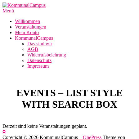
Zum
Inhalt
Menü
springen
Willkommen
Veranstaltungen
Mein Konto
KommunalCampus
Das sind wir
AGB
Widerrufsbelehrung
Datenschutz
Impressum
EVENTS – LIST STYLE
WITH SEARCH BOX
Derzeit sind keine Veranstaltungen geplant.
Copyright © 2026 KommunalCampus
–
OnePress
Theme von