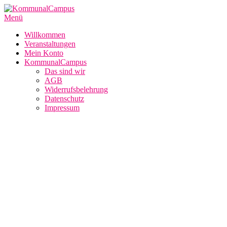
Zum
Inhalt
Menü
springen
Willkommen
Veranstaltungen
Mein Konto
KommunalCampus
Das sind wir
AGB
Widerrufsbelehrung
Datenschutz
Impressum