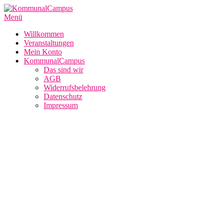
Zum
Inhalt
Menü
springen
Willkommen
Veranstaltungen
Mein Konto
KommunalCampus
Das sind wir
AGB
Widerrufsbelehrung
Datenschutz
Impressum