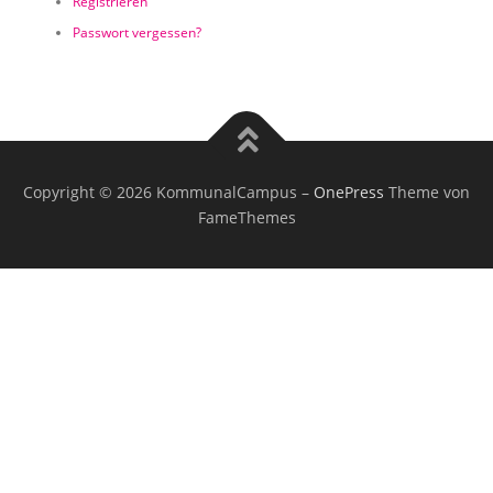
Registrieren
Passwort vergessen?
Copyright © 2026 KommunalCampus
–
OnePress
Theme von
FameThemes