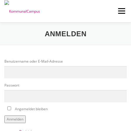
Zum
Inhalt
Menü
springen
ANMELDEN
WILLKOMMEN
VERANSTALTUNGEN
MEIN KONTO
KOMMUNALCAMPUS
Benutzername oder E-Mail-Adresse
Passwort
Angemeldet bleiben
Anmelden