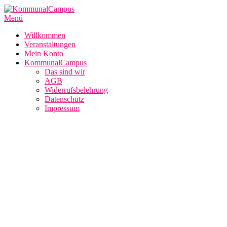
Zum
Inhalt
Menü
springen
Willkommen
Veranstaltungen
Mein Konto
KommunalCampus
Das sind wir
AGB
Widerrufsbelehrung
Datenschutz
Impressum