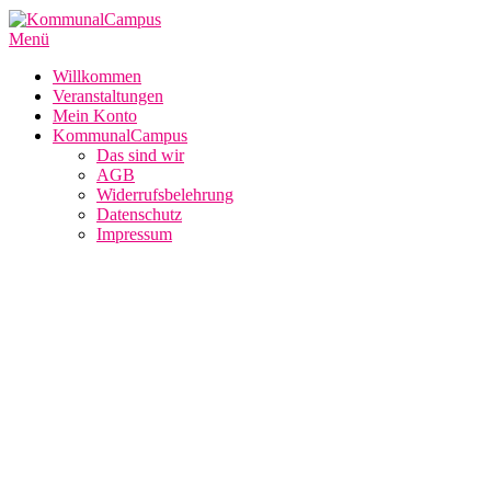
Zum
Inhalt
Menü
springen
Willkommen
Veranstaltungen
Mein Konto
KommunalCampus
Das sind wir
AGB
Widerrufsbelehrung
Datenschutz
Impressum