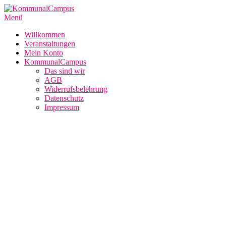
Zum
Inhalt
Menü
springen
Willkommen
Veranstaltungen
Mein Konto
KommunalCampus
Das sind wir
AGB
Widerrufsbelehrung
Datenschutz
Impressum